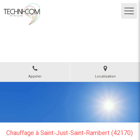
TECHNI-COM ENERGIES
Plomberie, chauffage, ventilation, climatisation
à Andrézieux-Bouthéon
Appeler
Localisation
Chauffage à Saint-Just-Saint-Rambert (42170)