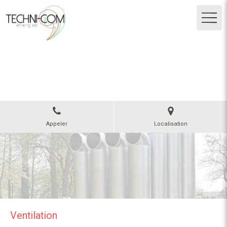
TECHNI-COM ENERGIES
Plomberie, chauffage, ventilation, climatisation
à Andrézieux-Bouthéon
Appeler
Localisation
Ventilation