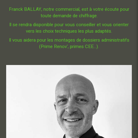
Franck BALLAY, notre commercial, est à votre écoute pour
toute demande de chiffrage.
Il se rendra disponible pour vous conseiller et vous orienter
vers les choix techniques les plus adaptés.
Il vous aidera pour les montages de dossiers administratifs
(Prime Renov', primes CEE...).