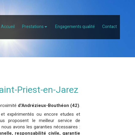
Accueil
Prestations
Engagements qualité
Contact
aint-Priest-en-Jarez
roximité
d'Andrézieux-Bouthéon (42)
.
és et expérimentés ou encore etudes et
s proposent le meilleur service de
é, nous avons les garanties nécessaires :
elle, responsabilité civile, garantie